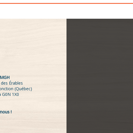
 MGH
 des Érables
Jonction (Québec)
a G0N 1X0
nous !