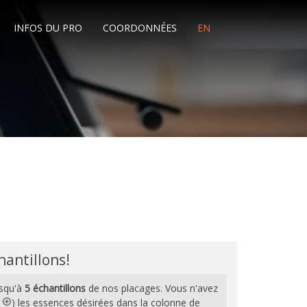
INFOS DU PRO
COORDONNÉES
EN
antillons!
squ'à
5 échantillons
de nos placages. Vous n'avez
u
) les essences désirées dans la colonne de
add_circle_outline