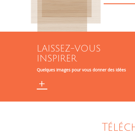
LAISSEZ-VOUS
INSPIRER
Quelques images pour vous donner des idées
+
Téléc